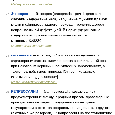
Медицинская энциклопедия
Энкопрез
— I Энкопрез (encopresis: греч. kopros кал;
77
синоним недержание кала) нарушение функции прямой
кишки и сфинктера заднего прохода, проявляющегося
непроизвольной дефекацией. В норме удерживание
содержимого прямой кишки осуществляется
мышцами,&#8230; …
Медицинская энциклопедия
катале́псия
— и, ж. мед. Состояние неподвижности с
78
характерным застыванием человека в той или иной позе
при некоторых нервных и психических заболеваниях, а
также под действием гипноза. [От греч. καταληψις
схватывание, удерживание] …
Малый академический словарь
РЕПРЕССАЛИИ
— (лат. repressalia удерживание)
79
предусмотренные международным правом правомерные
принудительные меры, предпринимаемые одним
государством в ответ на неправомерные действия другого
(в отличие we реторсий). Р. направлены на восстановление