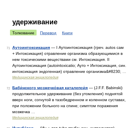
удерживание
Толкование
Перевод
Книги
Аутоинтоксикация
— I Аутоинтоксикация (греч. autos сам
71
+ Интоксикация) отравление организма образующимися в
нем токсическими веществами см. Интоксикация. II
Аутоинтоксикация (autointoxicatio; Ауто + Интоксикация, син.
интоксикация эндогенная) отравление организма&#8230; …
Медицинская энциклопедия
Баби́нского мозжечко́вая каталепси́я
— (J.F.F. Babinski)
72
продолжительное удерживание (без утомления) поднятой
вверх ноги, согнутой в тазобедренном и коленном суставах,
при положении больного на спине; симптом поражения
мозжечка …
Медицинская энциклопедия