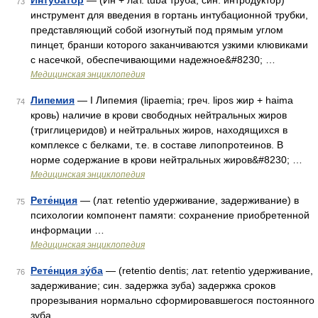
Интуба́тор
— (Ин + лат. tuba труба; син. интродуктор)
73
инструмент для введения в гортань интубационной трубки,
представляющий собой изогнутый под прямым углом
пинцет, бранши которого заканчиваются узкими клювиками
с насечкой, обеспечивающими надежное&#8230; …
Медицинская энциклопедия
Липемия
— I Липемия (lipaemia; греч. lipos жир + haima
74
кровь) наличие в крови свободных нейтральных жиров
(триглицеридов) и нейтральных жиров, находящихся в
комплексе с белками, т.е. в составе липопротеинов. В
норме содержание в крови нейтральных жиров&#8230; …
Медицинская энциклопедия
Рете́нция
— (лат. retentio удерживание, задерживание) в
75
психологии компонент памяти: сохранение приобретенной
информации …
Медицинская энциклопедия
Рете́нция зу́ба
— (retentio dentis; лат. retentio удерживание,
76
задерживание; син. задержка зуба) задержка сроков
прорезывания нормально сформировавшегося постоянного
зуба …