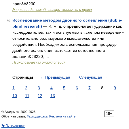
прав&#8230; …
Энциклопедический словарь экономики и права
Исследование методом двойного ослепления (duble-
80
blind research)
— И. м. д. о предполагает удержание как
исследователей, так и испытуемых в «слепом неведении»
относительно реализуемого вмешательства или
воздействия. Необходимость использования процедур
двойного ослепления вытекает из естественного
желания&#8230; …
Психологическая энциклопедия
Страницы
←
Предыдущая
Следующая
→
1
2
3
4
5
6
7
8
9
10
11
12
13
© Академик, 2000-2026
18+
Обратная связь:
Техподдержка
,
Реклама на сайте
👣 Путешествия